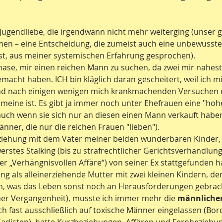
 Jugendliebe, die irgendwann nicht mehr weiterging (unser
men – eine Entscheidung, die zumeist auch eine unbewusst
st, aus meiner systemischen Erfahrung gesprochen).
Phase, mir einen reichen Mann zu suchen, da zwei mir nahes
acht haben. ICH bin kläglich daran gescheitert, weil ich mi
nd nach einigen wenigen mich krankmachenden Versuchen e
 meine ist. Es gibt ja immer noch unter Ehefrauen eine "hoh
auch wenn sie sich nur an diesen einen Mann verkauft haben
änner, die nur die reichen Frauen "lieben").
ziehung mit dem Vater meiner beiden wunderbaren Kinder, i
erstes Stalking (bis zu strafrechtlicher Gerichtsverhandlung
er „Verhängnisvollen Affäre“) von seiner Ex stattgefunden ha
g als alleinerziehende Mutter mit zwei kleinen Kindern, de
m, was das Leben sonst noch an Herausforderungen gebrach
ner Vergangenheit), musste ich immer mehr die 
männliche
h fast ausschließlich auf toxische Männer eingelassen (Bord