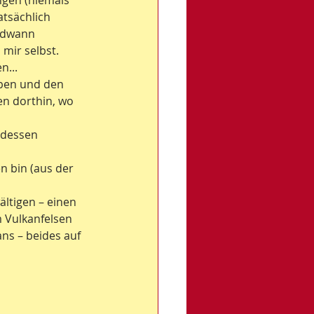
ngen (niemals 
atsächlich 
ndwann 
mir selbst. 
n...
eben und den 
en dorthin, wo 
 dessen 
 bin (aus der 
ltigen – einen 
 Vulkanfelsen 
ns – beides auf 