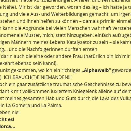
 Sadisten), hatte Kurzbeziehungen, Affären und Fernbeziehu
 Nähe). Mir ist klar geworden, woran das lag – ich hatte ja t
ung und viele Aus- und Weiterbildungen gemacht, um irge
stehen und ihnen helfen zu können – damals primär einmal 
 kann die Abgründe bei vielen Menschen wahrhaft verstehe
änomenale Muster, mich, statt hinzugeben, einfach aufzug
tigen Männern meines Lebens Katalysator zu sein – sie kam
ing... und die Nachfolgerinnen durften ernten.
h darin auch die eine oder andere Frau (natürlich bin ich mir
kehrt ebenso sein kann!).
unkt gekommen, wo ich ein richtiges 
„Alphaweib“ 
geworden
). ICH BRAUCH(T)E NIEMANDEN!!!
och ein paar zusätzliche traumatische Geschehnisse zu bewä
lantik mit vollkommen luxiertem Kniegelenk alleine auf dem
st meines gesamten Hab und Guts durch die Lava des Vulka
eln La Gomera und La Palma.
eben nie!
ht es!
lorca...