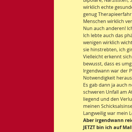
Bipolare, Narzissten,
wirklich echte gesunde
genug Therapieerfahr
Menschen wirklich ver
Nun auch anderen! Ich
Ich lebte auch das ph
wenigen wirklich wich
sie hinstrebten, ich g
Vielleicht erkennt sic
bewusst, dass es umge
Irgendwann war der P
Notwendigkeit heraus
Es gab dann ja auch n
schweren Unfall am At
liegend und den Verlu
meinen Schicksalsins
Langweilig war mein L
Aber irgendwann reic
JETZT bin ich auf Mal