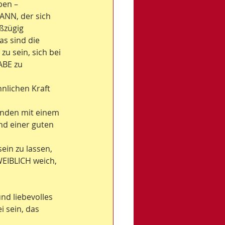
ben – 
ANN, der sich 
ßzügig 
s sind die 
u sein, sich bei 
ABE zu 
nnlichen Kraft 
unden mit einem 
nd einer guten 
ein zu lassen, 
WEIBLICH weich, 
nd liebevolles 
 sein, das 