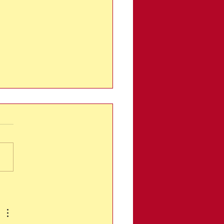
 kann MENSCH
agen? Trauma und
en Auswirkungen...