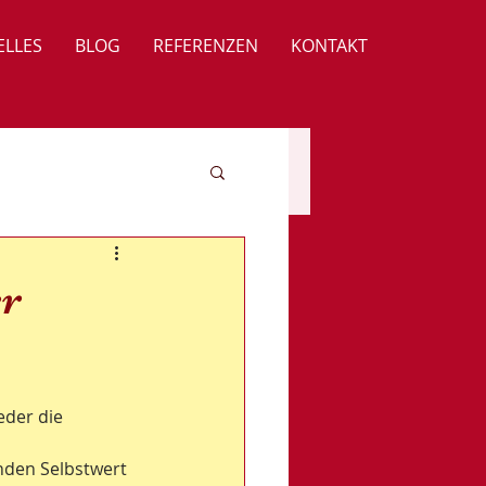
ELLES
BLOG
REFERENZEN
KONTAKT
er
der die 
nden Selbstwert 