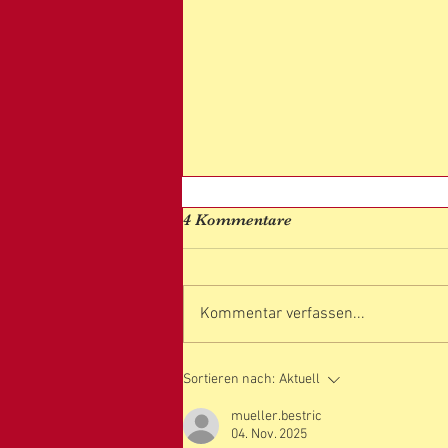
4 Kommentare
Kommentar verfassen...
NEUMOND-GEBURTSTAG
Sortieren nach:
Aktuell
NEUBEGINN
mueller.bestric
04. Nov. 2025