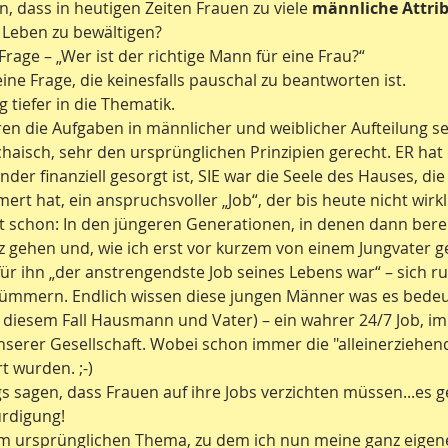
, dass in heutigen Zeiten Frauen zu viele 
männliche Attri
 Leben zu bewältigen?
 Frage – „Wer ist der richtige Mann für eine Frau?“
ine Frage, die keinesfalls pauschal zu beantworten ist.
 tiefer in die Thematik.
ren die Aufgaben in männlicher und weiblicher Aufteilung se
haisch, sehr den ursprünglichen Prinzipien gerecht. ER hat 
nder finanziell gesorgt ist, SIE war die Seele des Hauses, die
rt hat, ein anspruchsvoller „Job“, der bis heute nicht wirk
cht schon: In den jüngeren Generationen, in denen dann berei
z gehen und, wie ich erst vor kurzem von einem Jungvater ge
für ihn „der anstrengendste Job seines Lebens war“ – sich r
kümmern. Endlich wissen diese jungen Männer was es bedeu
n diesem Fall Hausmann und Vater) – ein wahrer 24/7 Job, i
serer Gesellschaft. Wobei schon immer die "alleinerziehen
 wurden. ;-)
gs sagen, dass Frauen auf ihre Jobs verzichten müssen...es 
rdigung!
m ursprünglichen Thema, zu dem ich nun meine ganz eigen