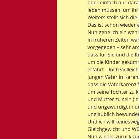
oder einfach nur daran
leben müssen, um ihr
Weiters stellt sich die
Das ist schon wieder e
Nun gehe ich ein wenig
In früheren Zeiten wa
vorgegeben – sehr arc
dass für Sie und die Ki
um die Kinder gekümme
erfährt. Doch viellei
jungen Väter in Karen
dass die Väterkarenz 
um seine Tochter zu 
und Mutter zu sein (i
und ungewürdigt in un
unglaublich bewundert
Und ich will keineswe
Gleichgewicht und Wü
Nun wieder zurück zu