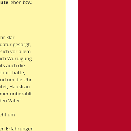
bute
 leben bzw. 
hr klar 
dafür gesorgt, 
 sich vor allem 
lich Würdigung 
ts auch die 
hört hatte, 
und um die Uhr 
tet, Hausfrau 
mmer unbezahlt 
den Väter" 
geht um 
en Erfahrungen 