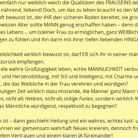
einfach nur weiblich weich die Qualitäten des FRAUSEINS le
, nährend, liebend! Doch, um das zu leben braucht es den M
ft bewusst ist, der IHR den sicheren Boden bereitet, sie gro
wissen Alter sollte MANN genug erschaffen haben – denn da
 Lebens -, um (s)einer Frau zu ermöglichen, ganz WEIBlich z
en zu fühlen und ihn darin mit ihrer tiefen liebenden HING
iblichkeit wirklich bewusst ist, darf ER sich ihr in seiner mä
 zurück empfangen.
, die wahre Großzügigkeit leben, echte MÄNNLICHKEIT verb
 und Herzensbildung, mit Stil und Intelligenz, mit Charme u
 die das Weibliche in der Frau verehren und würdigen?
eutigen Zeit wirklich dazu imstande, die Männer ganz Mann s
n, nicht als Hetären, nicht als zickige Furien
, sondern wirklich 
as Männliche würdigend, respektvoll zu begegnen?
ist – dann geschieht Heilung und ein wahres, echtes lust- u
önnen wir gemeinsam wahrhaft Neues kreieren, dennoch frei
tiefem Vertrauen und einem klaren JA füreinander!