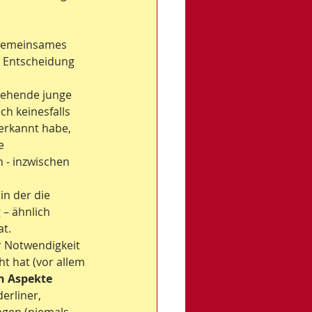
 gemeinsames 
e Entscheidung 
tehende junge 
ch keinesfalls 
rkannt habe, 
e 
 - inzwischen 
n der die 
 – ähnlich 
t. 
r Notwendigkeit 
t hat (vor allem 
n Aspekte
erliner, 