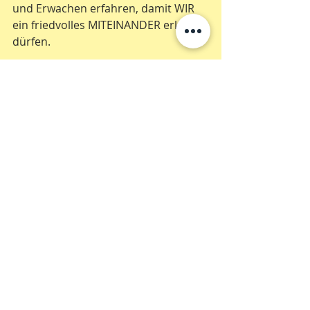
und Erwachen erfahren, damit WIR 
ein friedvolles MITEINANDER erleben 
dürfen.
Von tiefstem Herzen
Deine Alexandra Luna