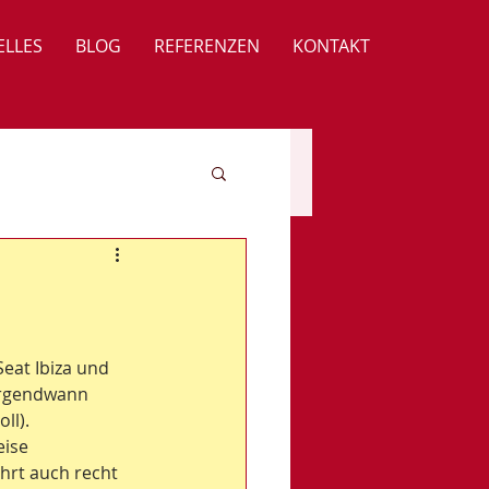
ELLES
BLOG
REFERENZEN
KONTAKT
eat Ibiza und 
irgendwann 
ll).
ise 
hrt auch recht 