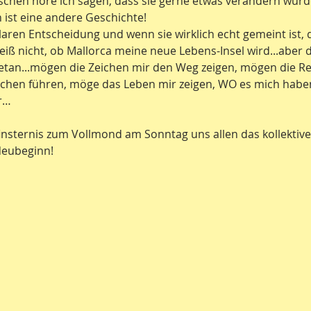
nschen höre ich sagen, dass sie gerne etwas verändern würd
 ist eine andere Geschichte!
klaren Entscheidung und wenn sie wirklich echt gemeint ist
weiß nicht, ob Mallorca meine neue Lebens-Insel wird...aber d
getan...mögen die Zeichen mir den Weg zeigen, mögen die R
chen führen, möge das Leben mir zeigen, WO es mich haben
r…
sternis zum Vollmond am Sonntag uns allen das kollektive 
Neubeginn!