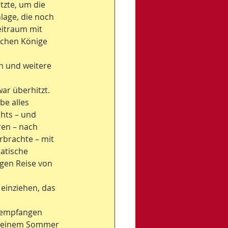
tzte, um die 
lage, die noch 
eitraum mit 
schen Könige 
n und weitere 
ar überhitzt. 
be alles 
hts – und 
ren – nach 
rbrachte – mit 
atische 
gen Reise von 
einziehen, das 
a empfangen 
h meinem Sommer 