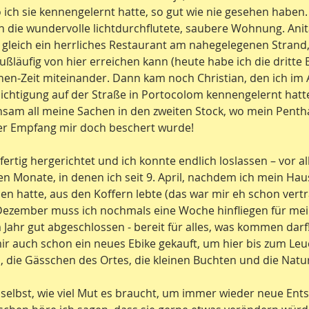
wo ich sie kennengelernt hatte, so gut wie nie gesehen habe
in die wundervolle lichtdurchflutete, saubere Wohnung. Anit
leich ein herrliches Restaurant am nahegelegenen Stran
fußläufig von hier erreichen kann (heute habe ich die dritte
en-Zeit miteinander. Dann kam noch Christian, den ich im A
htigung auf der Straße in Portocolom kennengelernt hatte.
sam all meine Sachen in den zweiten Stock, wo mein Pentha
er Empfang mir doch beschert wurde!
ertig hergerichtet und ich konnte endlich loslassen – vor al
n Monate, in denen ich seit 9. April, nachdem ich mein Hau
en hatte, aus den Koffern lebte (das war mir eh schon vertr
 Dezember muss ich nochmals eine Woche hinfliegen für mei
m Jahr gut abgeschlossen - bereit für alles, was kommen darf
ir auch schon ein neues Ebike gekauft, um hier bis zum Leu
, die Gässchen des Ortes, die kleinen Buchten und die Nat
 selbst, wie viel Mut es braucht, um immer wieder neue Ent