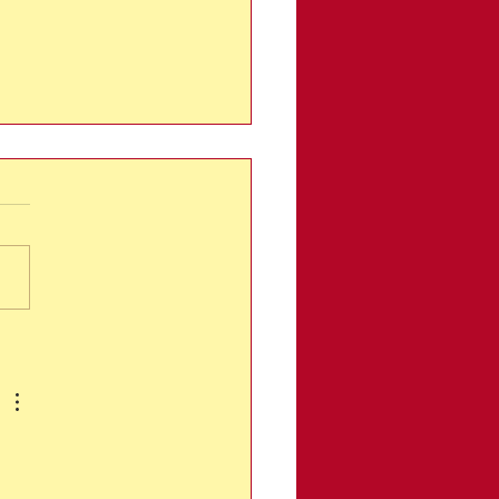
 kann MENSCH
agen? Trauma und
en Auswirkungen...