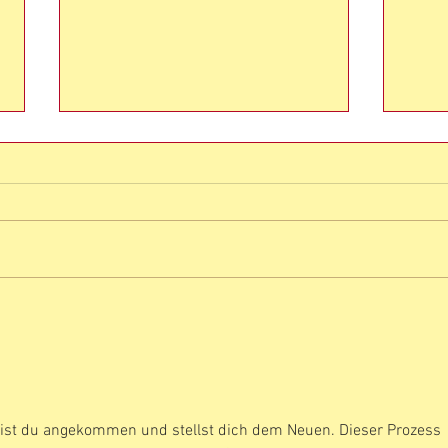
Die Geschichte einer
Was
Frau...und der Männer
ertr
dess
 bist du angekommen und stellst dich dem Neuen. Dieser Prozess 