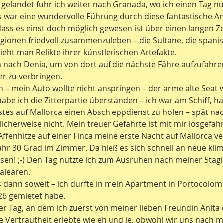
 gelandet fuhr ich weiter nach Granada, wo ich einen Tag nu
 war eine wundervolle Führung durch diese fantastische An
dass es einst doch möglich gewesen ist über einen langen Z
igionen friedvoll zusammenzuleben – die Sultane, die spani
ieht man Relikte ihrer künstlerischen Artefakte.
 nach Denia, um von dort auf die nächste Fähre aufzufahre
r zu verbringen.
n – mein Auto wollte nicht anspringen – der arme alte Seat w
abe ich die Zitterpartie überstanden – ich war am Schiff, ha
rstes auf Mallorca einen Abschleppdienst zu holen – spät nac
icherweise nicht. Mein treuer Gefährte ist mit mir losgefah
Affenhitze auf einer Finca meine erste Nacht auf Mallorca ve
r 30 Grad im Zimmer. Da hieß es sich schnell an neue klim
en! ;-) Den Tag nutzte ich zum Ausruhen nach meiner 5tägi
alearen.
 dann soweit – ich durfte in mein Apartment in Portocolom 
026 gemietet habe.
r Tag, an dem ich zuerst von meiner lieben Freundin Anit
ne Vertrautheit erlebte wie eh und je, obwohl wir uns nac