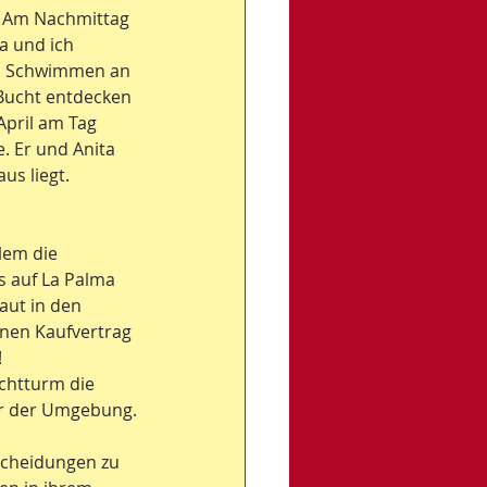
n. Am Nachmittag 
a und ich 
d, Schwimmen an 
 Bucht entdecken 
pril am Tag 
 Er und Anita 
us liegt.
lem die 
s auf La Palma 
aut in den 
nen Kaufvertrag 
!
chtturm die 
ur der Umgebung.
scheidungen zu 