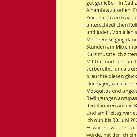
gut genießen. In Cadiz
Alhambra zu sehen. Es
Zeichen davon trägt, 
unterschiedlichen Rel
und Juden. Von allen s
Meine Reise ging dann
Stunden am Mittelmee
Kurz musste ich zitter
Mit Gas und Leerlauf h
vorbereitet, um als e
brauchte diesen glückl
Llucmajor, wo ich bei 
Mosquitos und ungefäh
Bedingungen anzupass
den Kanaren auf die B
Und am Freitag war es
ich nun bis 30. Juni 2
Es war ein wunderbare
wurde, mit der ich ei